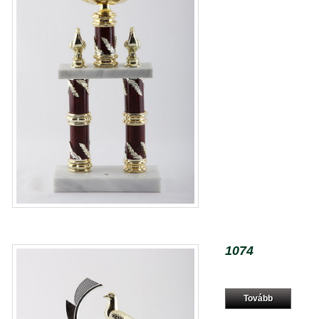
1074
Tovább