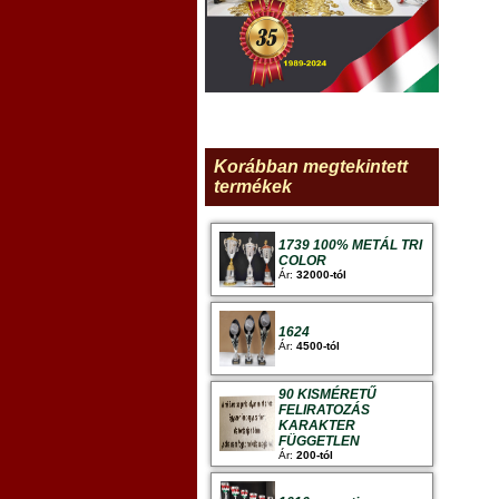
Korábban megtekintett
termékek
1739 100% METÁL TRI
COLOR
Ár:
32000-tól
1624
Ár:
4500-tól
90 KISMÉRETŰ
FELIRATOZÁS
KARAKTER
FÜGGETLEN
Ár:
200-tól