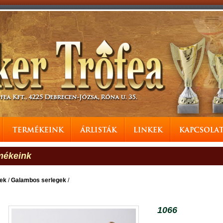
mékeink
gek
/
Galambos serlegek
/
1066