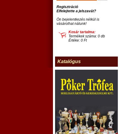
Regisztráció
Elfelejtette a jelszavát?
Ön bejelentkezés nélkül is
vásárolhat nálunk!
Kosár tartalma:
Termékek száma: 0 db
Értéke: 0 Ft
Katalógus