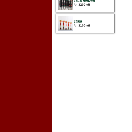
1616 nenzeti
Ár:
3200-tól
1389
Ár:
3100-tól