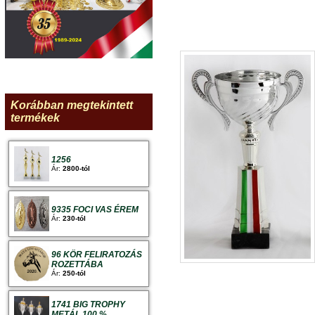
Korábban megtekintett
termékek
1256
Ár:
2800-tól
9335 FOCI VAS ÉREM
Ár:
230-tól
96 KÖR FELIRATOZÁS
ROZETTÁBA
Ár:
250-tól
1741 BIG TROPHY
METÁL 100 %