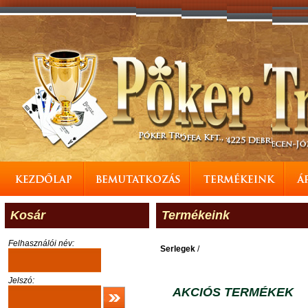
Kosár
Termékeink
Felhasználói név:
Serlegek
/
Jelszó:
AKCIÓS TERMÉKEK