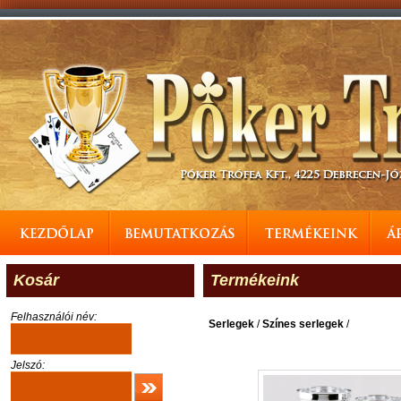
Kosár
Termékeink
Felhasználói név:
Serlegek
/
Színes serlegek
/
Jelszó: