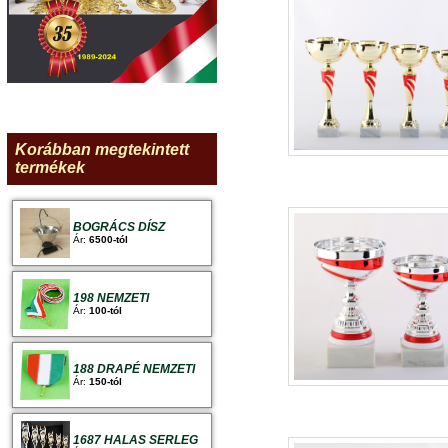
Korábban megtekintett
termékek
BOGRÁCS DÍSZ
Ár:
6500-tól
198 NEMZETI
Ár:
100-tól
188 DRAPÉ NEMZETI
Ár:
150-tól
1687 HALAS SERLEG