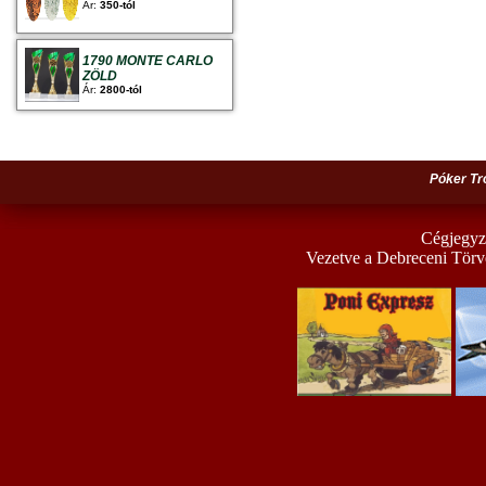
Ár:
350-tól
1790 MONTE CARLO
ZÖLD
Ár:
2800-tól
Póker Tr
Cégjegyz
Vezetve a Debreceni Törv