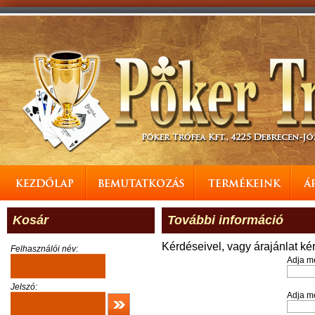
Kosár
További információ
Kérdéseivel, vagy árajánlat ké
Felhasználói név:
Adja m
Jelszó:
Adja me