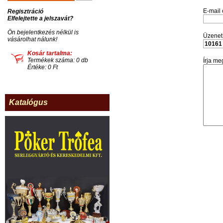
E-mail 
Regisztráció
Elfelejtette a jelszavát?
Ön bejelentkezés nélkül is
Üzenet 
vásárolhat nálunk!
Kosár tartalma:
Termékek száma: 0 db
Írja me
Értéke: 0 Ft
Katalógus