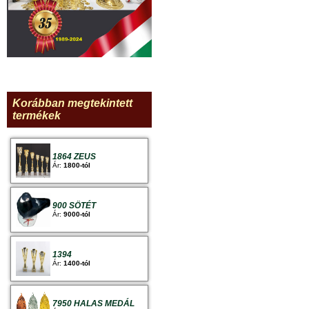
Korábban megtekintett
termékek
1864 ZEUS
Ár:
1800-tól
900 SÖTÉT
Ár:
9000-tól
1394
Ár:
1400-tól
7950 HALAS MEDÁL