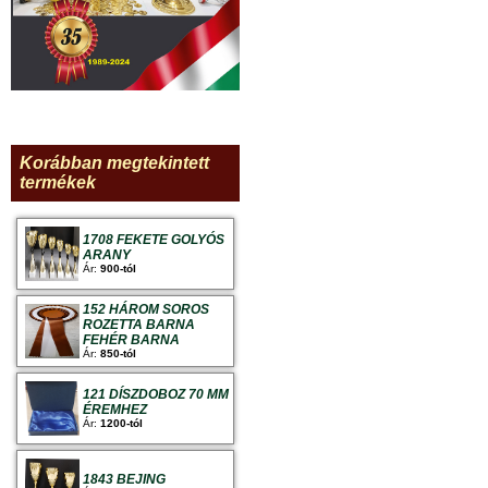
Korábban megtekintett
termékek
1708 FEKETE GOLYÓS
ARANY
Ár:
900-tól
152 HÁROM SOROS
ROZETTA BARNA
FEHÉR BARNA
Ár:
850-tól
121 DÍSZDOBOZ 70 MM
ÉREMHEZ
Ár:
1200-tól
1843 BEJING