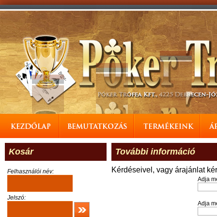
Kosár
További információ
Kérdéseivel, vagy árajánlat ké
Felhasználói név:
Adja m
Jelszó:
Adja me