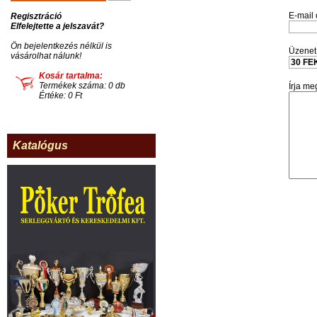
E-mail 
Regisztráció
Elfelejtette a jelszavát?
Ön bejelentkezés nélkül is
Üzenet 
vásárolhat nálunk!
Kosár tartalma:
Termékek száma: 0 db
Írja me
Értéke: 0 Ft
Katalógus