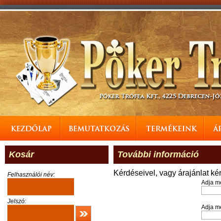
Kosár
További információ
Kérdéseivel, vagy árajánlat ké
Felhasználói név:
Adja m
Jelszó:
Adja me