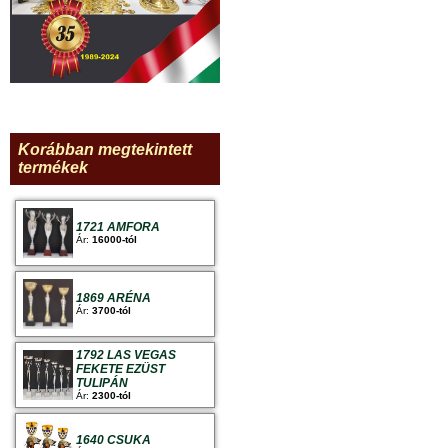
Korábban megtekintett
termékek
1721 AMFORA
Ár:
16000-tól
1869 ARÉNA
Ár:
3700-tól
1792 LAS VEGAS
FEKETE EZÜST
TULIPÁN
Ár:
2300-tól
1640 CSUKA