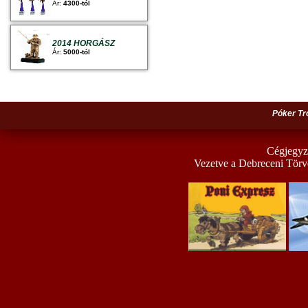
Ár:
4300-tól
2014 HORGÁSZ
Ár:
5000-tól
Póker Tr
Cégjegyz
Vezetve a Debreceni Törv