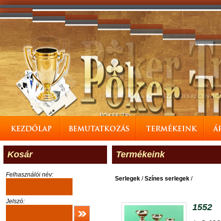
Kosár
Termékeink
Felhasználói név:
Serlegek
/
Színes serlegek
/
Jelszó:
1552