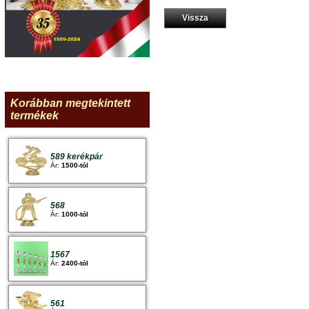
Vissza
Korábban megtekintett
termékek
589 kerékpár
Ár:
1500-tól
568
Ár:
1000-tól
1567
Ár:
2400-tól
561