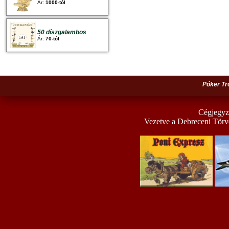
Ár:
1000-tól
50 díszgalambos
Ár:
70-tól
Póker Tr
Cégjegyz
Vezetve a Debreceni Törv