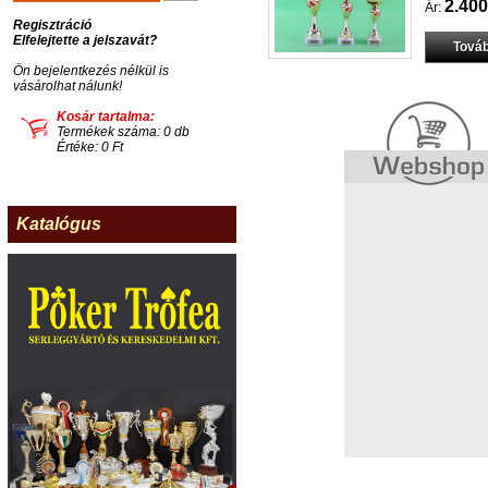
2.400
Ár:
Regisztráció
Elfelejtette a jelszavát?
Továb
Ön bejelentkezés nélkül is
vásárolhat nálunk!
Kosár tartalma:
Termékek száma: 0 db
Értéke: 0 Ft
Katalógus