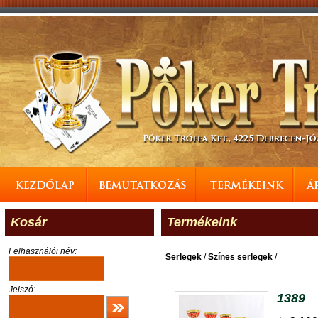
Kosár
Termékeink
Felhasználói név:
Serlegek
/
Színes serlegek
/
Jelszó:
1389