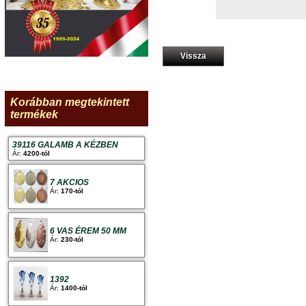
Vissza
Korábban megtekintett
termékek
39116 GALAMB A KÉZBEN
Ár:
4200-tól
7 AKCIOS
Ár:
170-tól
6 VAS ÉREM 50 MM
Ár:
230-tól
1392
Ár:
1400-tól