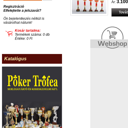
3.100
Ár:
Regisztráció
Elfelejtette a jelszavát?
Továb
Ön bejelentkezés nélkül is
vásárolhat nálunk!
Kosár tartalma:
Termékek száma: 0 db
Értéke: 0 Ft
Katalógus