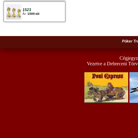
1523
Ár:
1500-tól
Póker Tr
Cégjegyz
Vezetve a Debreceni Törv