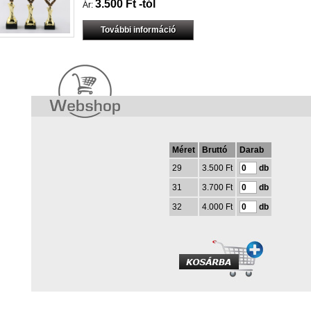
3.500 Ft -tól
Ár:
További információ
Méret
Bruttó
Darab
29
3.500 Ft
db
31
3.700 Ft
db
32
4.000 Ft
db