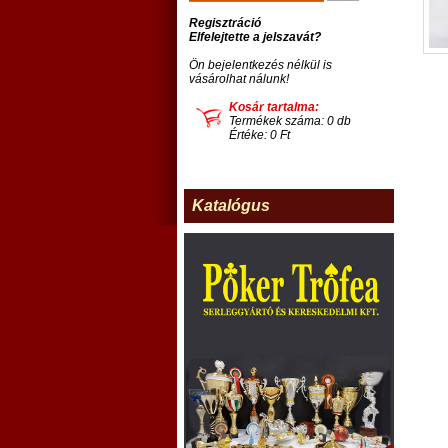
Regisztráció
Elfelejtette a jelszavát?
Ön bejelentkezés nélkül is
vásárolhat nálunk!
Kosár tartalma:
Termékek száma: 0 db
Értéke: 0 Ft
Katalógus