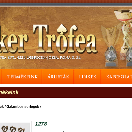
mékeink
gek
/
Galambos serlegek
/
1278