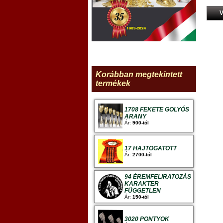
V
Korábban megtekintett
termékek
1708 FEKETE GOLYÓS
ARANY
Ár:
900-tól
17 HAJTOGATOTT
Ár:
2700-tól
94 ÉREMFELIRATOZÁS
KARAKTER
FÜGGETLEN
Ár:
150-tól
3020 PONTYOK