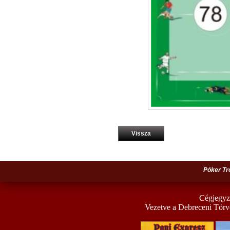
Vissza
Póker Tr
Cégjegyz
Vezetve a Debreceni Törv