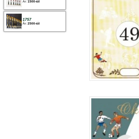
Ár:
1500-tól
1757
Ár:
2500-tól