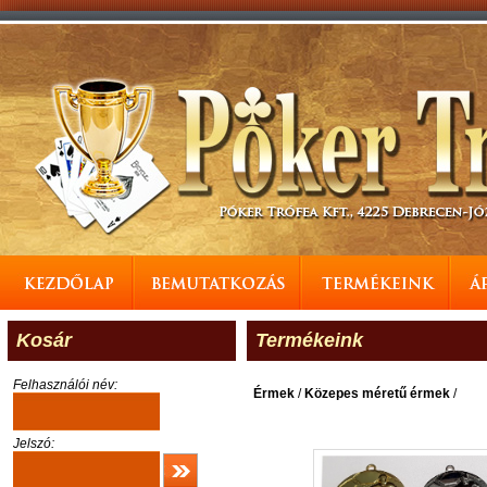
Kosár
Termékeink
Felhasználói név:
Érmek
/
Közepes méretű érmek
/
Jelszó: