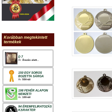
Korábban megtekintett
termékek
D 7
Ár:
Árazás alatt...
150 EGY SOROS
ROZETTA SÁRGA
Ár:
550-tól
198 FEHÉR ALAPON
NEMZETI
Ár:
100-tól
94 ÉREMFELIRATOZÁS
KARAKTER