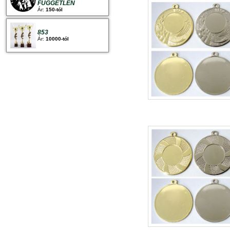
FÜGGETLEN
Ár:
150-tól
853
Ár:
10000-tól