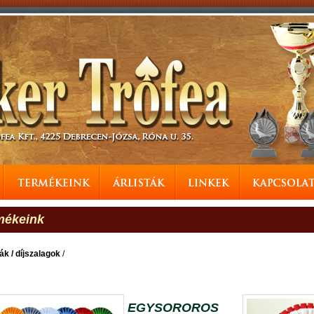
mékeink
ák / díjszalagok
/
EGYSOROROS