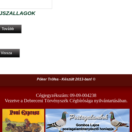
ÍJSZALLAGOK
Tovább
Vissza
Póker Trófea - Készült 2013-ban! ©
Cégjegyzékszám: 09-09-004238
Vezetve a Debreceni Törvényszék Cégbírósága nyilvántartásában.