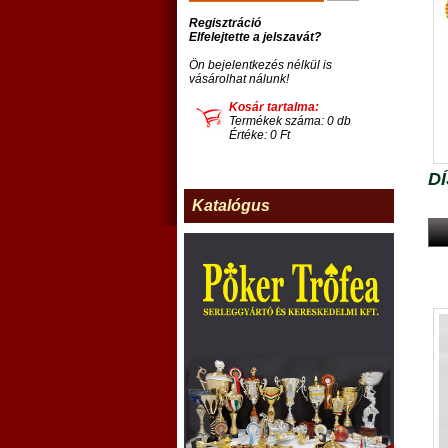
Regisztráció
Elfelejtette a jelszavát?
Ön bejelentkezés nélkül is
vásárolhat nálunk!
Kosár tartalma:
Termékek száma: 0 db
Értéke: 0 Ft
D
Katalógus