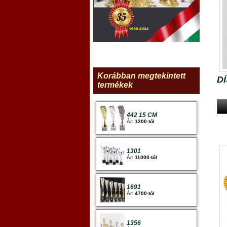
Korábban megtekintett
D
termékek
442 15 CM
Ár:
1200-tól
1301
Ár:
11000-tól
1691
Ár:
4700-tól
1356