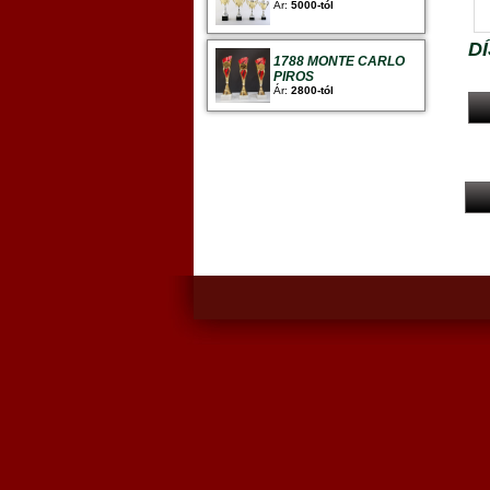
Ár:
5000-tól
D
1788 MONTE CARLO
PIROS
Ár:
2800-tól